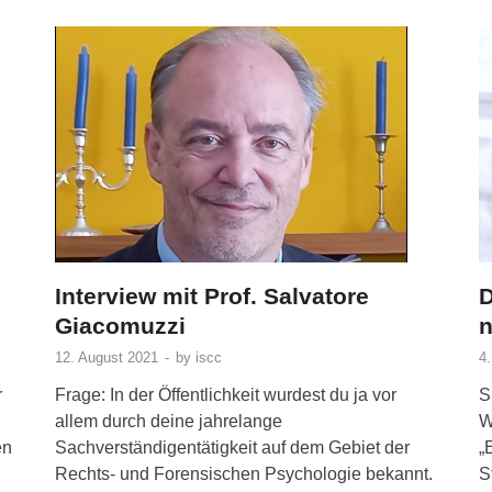
Interview mit Prof. Salvatore
D
Giacomuzzi
n
12. August 2021
-
by
iscc
4
r
Frage: In der Öffentlichkeit wurdest du ja vor
S
allem durch deine jahrelange
W
en
Sachverständigentätigkeit auf dem Gebiet der
„
Rechts- und Forensischen Psychologie bekannt.
S