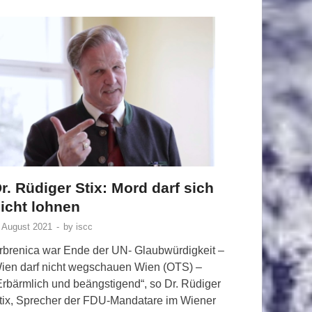
r. Rüdiger Stix: Mord darf sich
icht lohnen
. August 2021
-
by
iscc
rbrenica war Ende der UN- Glaubwürdigkeit –
ien darf nicht wegschauen Wien (OTS) –
Erbärmlich und beängstigend“, so Dr. Rüdiger
tix, Sprecher der FDU-Mandatare im Wiener