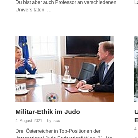
Du bist aber auch Professor an verschiedenen
L
Universitäten. …
Militär-Ethik im Judo
U
E
4. August 2021
-
by
iscc
4
Drei Österreicher in Top-Positionen der