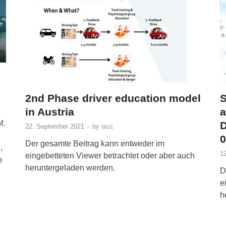
2nd Phase driver education model
S
in Austria
a
f.
D
22. September 2021
-
by
iscc
0
Der gesamte Beitrag kann entweder im
,
1
eingebetteten Viewer betrachtet oder aber auch
o
heruntergeladen werden.
D
e
h